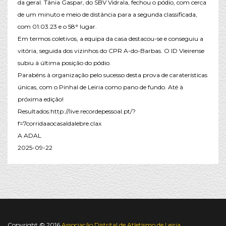
da geral. Tânia Gaspar, do SBV Vidrala, fechou o pódio, com cerca
de um minuto e meio de distância para a segunda classificada,
com 01:03.23 e o 58° lugar.
Em termos coletivos, a equipa da casa destacou-se e conseguiu a
vitória, seguida dos vizinhos do CPR A-do-Barbas. O ID Vieirense
subiu à última posição do pódio.
Parabéns à organização pelo sucesso desta prova de caraterísticas
únicas, com o Pinhal de Leiria como pano de fundo. Até à
próxima edição!
Resultados:http://live.recordepessoal.pt/?
f=7corridaaocasaldalebre.clax
A ADAL
2025-09-22
Copyright © 2016
Associação Distrital de Atletismo de Leiria