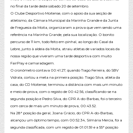
no final da tarde deste sábado 20 de setembro.
O Clube Desportivo Moitense, com o apoio da sua secção de
atletismo, da Câmara Municipal da Marinha Grande e da Junta
de Freguesia da Moita, organizaram a prova que vem sendo uma
referência na Marinha Grande, pela sua localização. O bonito
percurso de 11 km, todo feito em pinhal, ao longo do Casal da
Lebre, junto à aldeia da Moita, atraiu atletas de variados locais da
nossa região que viveram uma tarde desportiva com muito
FairPlay e camaradagem.
O cronómetro contava 00:41.27, quando Tiago Ferreira, do SBV
Vidrala, cortou a meta na primeira posição. Tiago Silva, atleta da
casa, do CD Moitense, terminou a distância com mais um minuto
e meio de prova, com o registo de 00:42.56, classificando-se na
segunda posição e Pedro Silva, do CPR A-do-Barbas, foi o terceiro
com cerca de mais um minuto de prova, 00:43.52.
Na 28° posição da geral, Joana Grácio, do CPR A-do-Barbas,
alcançou um óptimo tempo, com 00:52.34, Silmária Mercia, foi a
segunda classificada, com um registo de 01:01.59 e a 55° posição