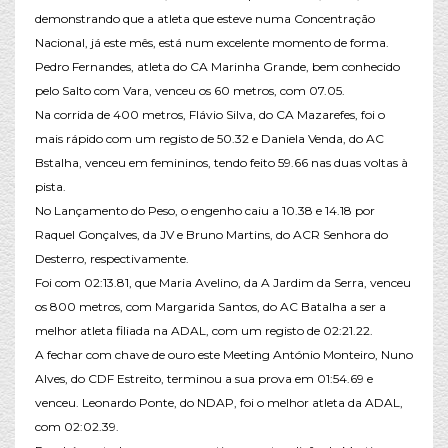
demonstrando que a atleta que esteve numa Concentração
Nacional, já este mês, está num excelente momento de forma.
Pedro Fernandes, atleta do CA Marinha Grande, bem conhecido
pelo Salto com Vara, venceu os 60 metros, com 07.05.
Na corrida de 400 metros, Flávio Silva, do CA Mazarefes, foi o
mais rápido com um registo de 50.32 e Daniela Venda, do AC
Bstalha, venceu em femininos, tendo feito 59.66 nas duas voltas à
pista.
No Lançamento do Peso, o engenho caiu a 10.38 e 14.18 por
Raquel Gonçalves, da JV e Bruno Martins, do ACR Senhora do
Desterro, respectivamente.
Foi com 02:13.81, que Maria Avelino, da A Jardim da Serra, venceu
os 800 metros, com Margarida Santos, do AC Batalha a ser a
melhor atleta filiada na ADAL, com um registo de 02:21.22.
A fechar com chave de ouro este Meeting António Monteiro, Nuno
Alves, do CDF Estreito, terminou a sua prova em 01:54.69 e
venceu. Leonardo Ponte, do NDAP, foi o melhor atleta da ADAL,
com 02:02.39.